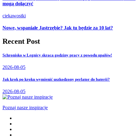
mogą dołączyć
ciekawostki
Nowe, wspaniałe Jastrzębie? Jak tu będzie za 10 lat?
Recent Post
Schronisko w Legnicy skraca godziny pracy z powodu upałów!
2026-08-05
Jak krok po kroku wymienić uszkodzony perlator do baterii?
2026-08-05
Poznaj nasze inspiracje