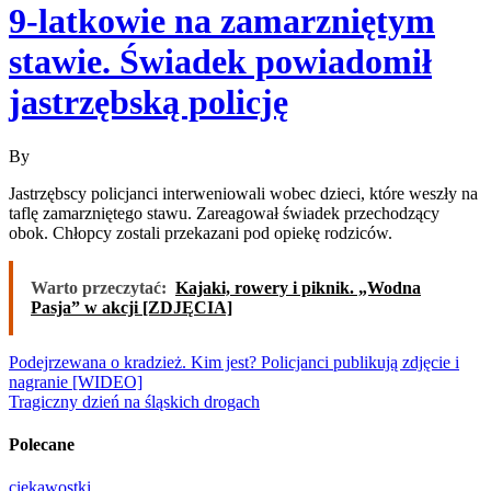
9-latkowie na zamarzniętym
stawie. Świadek powiadomił
jastrzębską policję
By
Jastrzębscy policjanci interweniowali wobec dzieci, które weszły na
taflę zamarzniętego stawu. Zareagował świadek przechodzący
obok. Chłopcy zostali przekazani pod opiekę rodziców.
Warto przeczytać:
Kajaki, rowery i piknik. „Wodna
Pasja” w akcji [ZDJĘCIA]
Nawigacja
Podejrzewana o kradzież. Kim jest? Policjanci publikują zdjęcie i
nagranie [WIDEO]
wpisu
Tragiczny dzień na śląskich drogach
Polecane
ciekawostki