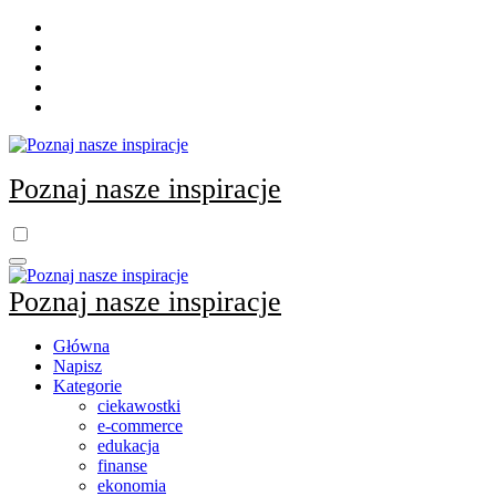
Skip
to
content
Poznaj nasze inspiracje
Poznaj nasze inspiracje
Główna
Napisz
Kategorie
ciekawostki
e-commerce
edukacja
finanse
ekonomia