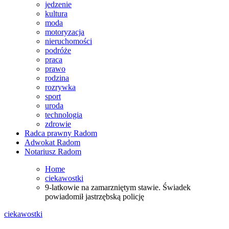
jedzenie
kultura
moda
motoryzacja
nieruchomości
podróże
praca
prawo
rodzina
rozrywka
sport
uroda
technologia
zdrowie
Radca prawny Radom
Adwokat Radom
Notariusz Radom
Home
ciekawostki
9-latkowie na zamarzniętym stawie. Świadek
powiadomił jastrzębską policję
ciekawostki