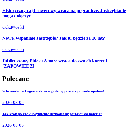
Historyczny rajd rowerowy wraca na pogranicze. Jastrzębianie
mogą dołączyć
ciekawostki
Nowe, wspaniałe Jastrzębie? Jak tu będzie za 10 lat?
ciekawostki
Jubileuszowy Fide et Amore wraca do swoich korzeni
[ZAPOWIEDŹ]
Polecane
Schronisko w Legnicy skraca godziny pracy z powodu upałów!
2026-08-05
Jak krok po kroku wymienić uszkodzony perlator do baterii?
2026-08-05