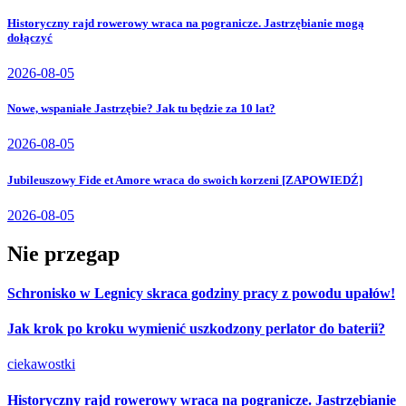
Historyczny rajd rowerowy wraca na pogranicze. Jastrzębianie mogą
dołączyć
2026-08-05
Nowe, wspaniałe Jastrzębie? Jak tu będzie za 10 lat?
2026-08-05
Jubileuszowy Fide et Amore wraca do swoich korzeni [ZAPOWIEDŹ]
2026-08-05
Nie przegap
Schronisko w Legnicy skraca godziny pracy z powodu upałów!
Jak krok po kroku wymienić uszkodzony perlator do baterii?
ciekawostki
Historyczny rajd rowerowy wraca na pogranicze. Jastrzębianie