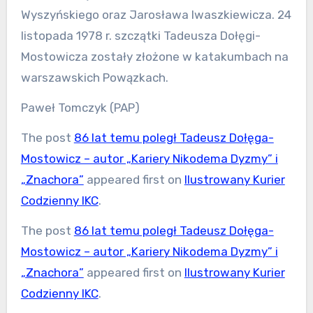
Wyszyńskiego oraz Jarosława Iwaszkiewicza. 24
listopada 1978 r. szczątki Tadeusza Dołęgi-
Mostowicza zostały złożone w katakumbach na
warszawskich Powązkach.
Paweł Tomczyk (PAP)
The post
86 lat temu poległ Tadeusz Dołęga-
Mostowicz – autor „Kariery Nikodema Dyzmy” i
„Znachora”
appeared first on
Ilustrowany Kurier
Codzienny IKC
.
The post
86 lat temu poległ Tadeusz Dołęga-
Mostowicz – autor „Kariery Nikodema Dyzmy” i
„Znachora”
appeared first on
Ilustrowany Kurier
Codzienny IKC
.