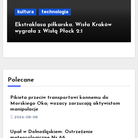
kultura
technologia
Ekstraklasa piłkarska. Wisła Kraków
wygrała z Wisłą Płock 2:1
Polecane
Pikieta przeciw transportowi konnemu do
Morskiego Oka; wozacy zarzucają aktywistom
manipulacje
2026-08-08
Upał w Dolnośląskiem: Ostrzeżenie
meteorologiczne Nr 66