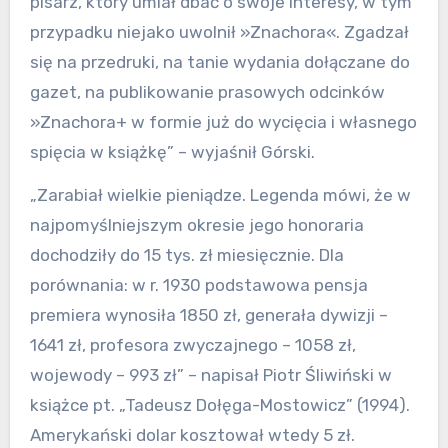
pisarz, który umiał dbać o swoje interesy, w tym
przypadku niejako uwolnił »Znachora«. Zgadzał
się na przedruki, na tanie wydania dołączane do
gazet, na publikowanie prasowych odcinków
»Znachora+ w formie już do wycięcia i własnego
spięcia w książkę” – wyjaśnił Górski.
„Zarabiał wielkie pieniądze. Legenda mówi, że w
najpomyślniejszym okresie jego honoraria
dochodziły do 15 tys. zł miesięcznie. Dla
porównania: w r. 1930 podstawowa pensja
premiera wynosiła 1850 zł, generała dywizji –
1641 zł, profesora zwyczajnego – 1058 zł,
wojewody – 993 zł” – napisał Piotr Śliwiński w
książce pt. „Tadeusz Dołęga-Mostowicz” (1994).
Amerykański dolar kosztował wtedy 5 zł.