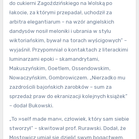
do cukierni Zagoździńskiego na Wolską po
łakocie, za którymi przepadał, uchodził za
arbitra elegantiarum – na wzór angielskich
dandysów nosił meloniki i ubrania w stylu
wiktoriańskim, bywał na torach wyścigowych” –
wyjaśnił. Przypomniał o kontaktach z literackimi
luminarzami epoki – skamandrytami,
Makuszyńskim, Goetlem, Ossendowskim,
Nowaczyńskim, Gombrowiczem. „Nierzadko mu
zazdrościli bajońskich zarobków – sum za
sprzedaż praw do ekranizacji kolejnych książek”
– dodał Bukowski.
„To »self made man«, człowiek, który sam siebie
stworzył” – skwitował prof. Rurawski. Dodał, że
Mostowicz umiał się dzielić swym bogactwem.