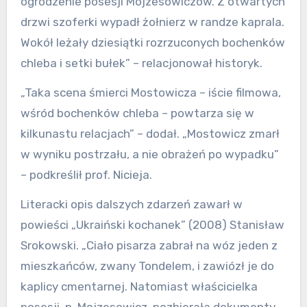
ogrodzenie posesji Mojzesowiczów. Z otwartych
drzwi szoferki wypadł żołnierz w randze kaprala.
Wokół leżały dziesiątki rozrzuconych bochenków
chleba i setki bułek” – relacjonował historyk.
„Taka scena śmierci Mostowicza – iście filmowa,
wśród bochenków chleba – powtarza się w
kilkunastu relacjach” – dodał. „Mostowicz zmarł
w wyniku postrzału, a nie obrażeń po wypadku”
– podkreślił prof. Nicieja.
Literacki opis dalszych zdarzeń zawarł w
powieści „Ukraiński kochanek” (2008) Stanisław
Srokowski. „Ciało pisarza zabrał na wóz jeden z
mieszkańców, zwany Tondelem, i zawiózł je do
kaplicy cmentarnej. Natomiast właścicielka
posesji, p. Mojzesowicz, pozbierała dokumenty