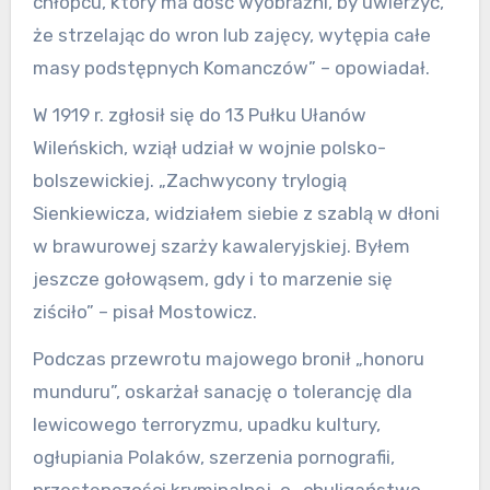
chłopcu, który ma dość wyobraźni, by uwierzyć,
że strzelając do wron lub zajęcy, wytępia całe
masy podstępnych Komanczów” – opowiadał.
W 1919 r. zgłosił się do 13 Pułku Ułanów
Wileńskich, wziął udział w wojnie polsko-
bolszewickiej. „Zachwycony trylogią
Sienkiewicza, widziałem siebie z szablą w dłoni
w brawurowej szarży kawaleryjskiej. Byłem
jeszcze gołowąsem, gdy i to marzenie się
ziściło” – pisał Mostowicz.
Podczas przewrotu majowego bronił „honoru
munduru”, oskarżał sanację o tolerancję dla
lewicowego terroryzmu, upadku kultury,
ogłupiania Polaków, szerzenia pornografii,
przestępczości kryminalnej, o „chuligaństwo,