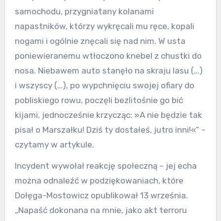
samochodu, przygniatany kolanami
napastników, którzy wykręcali mu ręce, kopali
nogami i ogólnie znęcali się nad nim. W usta
poniewieranemu wtłoczono knebel z chustki do
nosa. Niebawem auto stanęło na skraju lasu (…)
i wszyscy (…), po wypchnięciu swojej ofiary do
pobliskiego rowu, poczęli bezlitośnie go bić
kijami, jednocześnie krzycząc: »A nie będzie tak
pisał o Marszałku! Dziś ty dostałeś, jutro inni!«” –
czytamy w artykule.
Incydent wywołał reakcję społeczną – jej echa
można odnaleźć w podziękowaniach, które
Dołęga-Mostowicz opublikował 13 września.
„Napaść dokonana na mnie, jako akt terroru