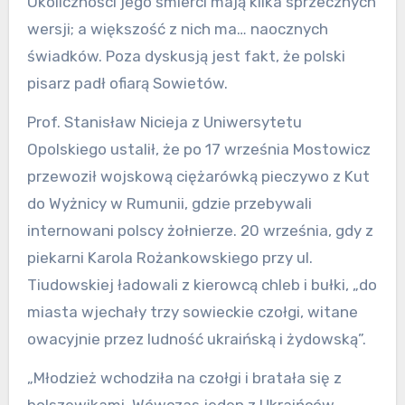
Okoliczności jego śmierci mają kilka sprzecznych
wersji; a większość z nich ma… naocznych
świadków. Poza dyskusją jest fakt, że polski
pisarz padł ofiarą Sowietów.
Prof. Stanisław Nicieja z Uniwersytetu
Opolskiego ustalił, że po 17 września Mostowicz
przewoził wojskową ciężarówką pieczywo z Kut
do Wyżnicy w Rumunii, gdzie przebywali
internowani polscy żołnierze. 20 września, gdy z
piekarni Karola Rożankowskiego przy ul.
Tiudowskiej ładowali z kierowcą chleb i bułki, „do
miasta wjechały trzy sowieckie czołgi, witane
owacyjnie przez ludność ukraińską i żydowską”.
„Młodzież wchodziła na czołgi i bratała się z
bolszewikami. Wówczas jeden z Ukraińców