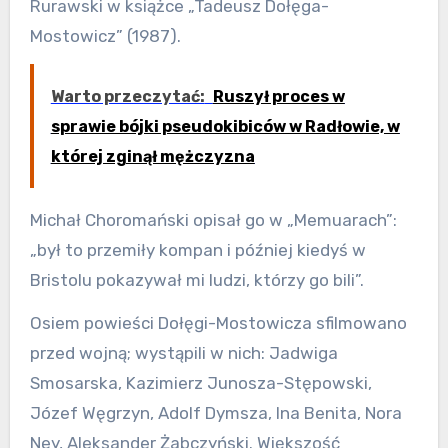
Rurawski w książce „Tadeusz Dołęga-
Mostowicz” (1987).
Warto przeczytać:
Ruszył proces w
sprawie bójki pseudokibiców w Radłowie, w
której zginął mężczyzna
Michał Choromański opisał go w „Memuarach”:
„był to przemiły kompan i później kiedyś w
Bristolu pokazywał mi ludzi, którzy go bili”.
Osiem powieści Dołęgi-Mostowicza sfilmowano
przed wojną; wystąpili w nich: Jadwiga
Smosarska, Kazimierz Junosza-Stępowski,
Józef Węgrzyn, Adolf Dymsza, Ina Benita, Nora
Ney, Aleksander Żabczyński. Większość