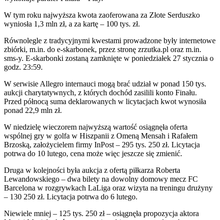
W tym roku najwyższa kwota zaoferowana za Złote Serduszko
wyniosła 1,3 mln zł, a za kartę – 100 tys. zł.
Równolegle z tradycyjnymi kwestami prowadzone były internetowe
zbiórki, m.in. do e-skarbonek, przez stronę zrzutka.pl oraz m.in.
sms-y. E-skarbonki zostaną zamknięte w poniedziałek 27 stycznia o
godz. 23:59.
W serwisie Allegro internauci mogą brać udział w ponad 150 tys.
aukcji charytatywnych, z których dochód zasilili konto Finału.
Przed północą suma deklarowanych w licytacjach kwot wynosiła
ponad 22,9 mln zł.
W niedzielę wieczorem najwyższą wartość osiągnęła oferta
wspólnej gry w golfa w Hiszpanii z Omeną Mensah i Rafałem
Brzoską, założycielem firmy InPost – 295 tys. 250 zł. Licytacja
potrwa do 10 lutego, cena może więc jeszcze się zmienić.
Druga w kolejności była aukcja z ofertą piłkarza Roberta
Lewandowskiego – dwa bilety na dowolny domowy mecz FC
Barcelona w rozgrywkach LaLiga oraz wizyta na treningu drużyny
– 130 250 zł. Licytacja potrwa do 6 lutego.
Niewiele mniej – 125 tys. 250 zł – osiągnęła propozycja aktora