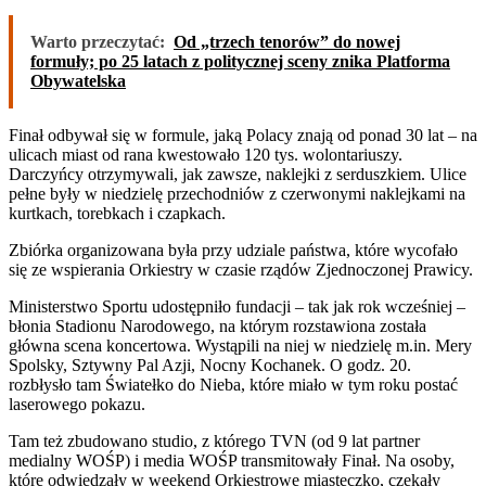
Warto przeczytać:
Od „trzech tenorów” do nowej
formuły; po 25 latach z politycznej sceny znika Platforma
Obywatelska
Finał odbywał się w formule, jaką Polacy znają od ponad 30 lat – na
ulicach miast od rana kwestowało 120 tys. wolontariuszy.
Darczyńcy otrzymywali, jak zawsze, naklejki z serduszkiem. Ulice
pełne były w niedzielę przechodniów z czerwonymi naklejkami na
kurtkach, torebkach i czapkach.
Zbiórka organizowana była przy udziale państwa, które wycofało
się ze wspierania Orkiestry w czasie rządów Zjednoczonej Prawicy.
Ministerstwo Sportu udostępniło fundacji – tak jak rok wcześniej –
błonia Stadionu Narodowego, na którym rozstawiona została
główna scena koncertowa. Wystąpili na niej w niedzielę m.in. Mery
Spolsky, Sztywny Pal Azji, Nocny Kochanek. O godz. 20.
rozbłysło tam Światełko do Nieba, które miało w tym roku postać
laserowego pokazu.
Tam też zbudowano studio, z którego TVN (od 9 lat partner
medialny WOŚP) i media WOŚP transmitowały Finał. Na osoby,
które odwiedzały w weekend Orkiestrowe miasteczko, czekały