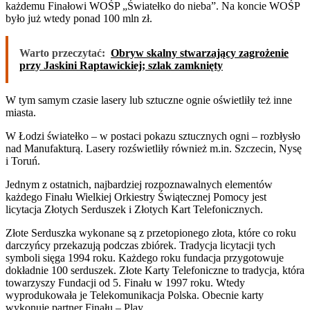
każdemu Finałowi WOŚP „Światełko do nieba”. Na koncie WOŚP
było już wtedy ponad 100 mln zł.
Warto przeczytać:
Obryw skalny stwarzający zagrożenie
przy Jaskini Raptawickiej; szlak zamknięty
W tym samym czasie lasery lub sztuczne ognie oświetliły też inne
miasta.
W Łodzi światełko – w postaci pokazu sztucznych ogni – rozbłysło
nad Manufakturą. Lasery rozświetliły również m.in. Szczecin, Nysę
i Toruń.
Jednym z ostatnich, najbardziej rozpoznawalnych elementów
każdego Finału Wielkiej Orkiestry Świątecznej Pomocy jest
licytacja Złotych Serduszek i Złotych Kart Telefonicznych.
Złote Serduszka wykonane są z przetopionego złota, które co roku
darczyńcy przekazują podczas zbiórek. Tradycja licytacji tych
symboli sięga 1994 roku. Każdego roku fundacja przygotowuje
dokładnie 100 serduszek. Złote Karty Telefoniczne to tradycja, która
towarzyszy Fundacji od 5. Finału w 1997 roku. Wtedy
wyprodukowała je Telekomunikacja Polska. Obecnie karty
wykonuje partner Finału – Play.