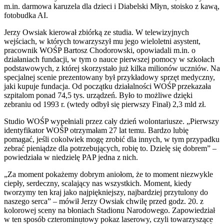
m.in. darmowa karuzela dla dzieci i Diabelski Młyn, stoisko z kawą,
fotobudka AI.
Jerzy Owsiak kierował zbiórką ze studia. W telewizyjnych
wejściach, w których towarzyszył mu jego wieloletni asystent,
pracownik WOŚP Bartosz Chodorowski, opowiadali m.in. o
działaniach fundacji, w tym o nauce pierwszej pomocy w szkołach
podstawowych, z której skorzystało już kilka milionów uczniów. Na
specjalnej scenie prezentowany był przykładowy sprzęt medyczny,
jaki kupuje fundacja. Od początku działalności WOŚP przekazała
szpitalom ponad 74,5 tys. urządzeń. Było to możliwe dzięki
zebraniu od 1993 r. (wtedy odbył się pierwszy Finał) 2,3 mld zł.
Studio WOŚP wypełniali przez cały dzień wolontariusze. „Pierwszy
identyfikator WOŚP otrzymałam 27 lat temu. Bardzo lubię
pomagać, jeśli cokolwiek mogę zrobić dla innych, w tym przypadku
zebrać pieniądze dla potrzebujących, robię to. Dzielę się dobrem” –
powiedziała w niedzielę PAP jedna z nich.
„Za moment pokażemy dobrym aniołom, że to moment niezwykle
ciepły, serdeczny, scalający nas wszystkich. Moment, kiedy
tworzymy ten kraj jako najpiękniejszy, najbardziej przytulony do
naszego serca” – mówił Jerzy Owsiak chwilę przed godz. 20. z
kolorowej sceny na błoniach Stadionu Narodowego. Zapowiedział
w ten sposób czterominutowy pokaz laserowy, czyli towarzyszące