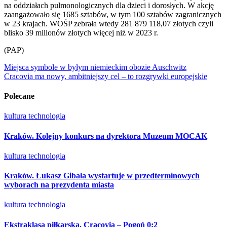
na oddziałach pulmonologicznych dla dzieci i dorosłych. W akcję
zaangażowało się 1685 sztabów, w tym 100 sztabów zagranicznych
w 23 krajach. WOŚP zebrała wtedy 281 879 118,07 złotych czyli
blisko 39 milionów złotych więcej niż w 2023 r.
(PAP)
Nawigacja
Miejsca symbole w byłym niemieckim obozie Auschwitz
Cracovia ma nowy, ambitniejszy cel – to rozgrywki europejskie
wpisu
Polecane
kultura
technologia
Kraków. Kolejny konkurs na dyrektora Muzeum MOCAK
kultura
technologia
Kraków. Łukasz Gibała wystartuje w przedterminowych
wyborach na prezydenta miasta
kultura
technologia
Ekstraklasa piłkarska. Cracovia – Pogoń 0:2