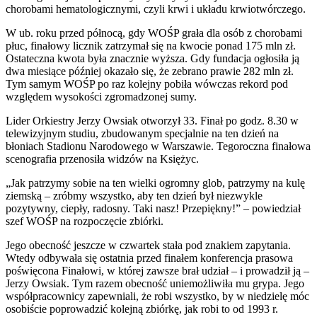
chorobami hematologicznymi, czyli krwi i układu krwiotwórczego.
W ub. roku przed północą, gdy WOŚP grała dla osób z chorobami
płuc, finałowy licznik zatrzymał się na kwocie ponad 175 mln zł.
Ostateczna kwota była znacznie wyższa. Gdy fundacja ogłosiła ją
dwa miesiące później okazało się, że zebrano prawie 282 mln zł.
Tym samym WOŚP po raz kolejny pobiła wówczas rekord pod
względem wysokości zgromadzonej sumy.
Lider Orkiestry Jerzy Owsiak otworzył 33. Finał po godz. 8.30 w
telewizyjnym studiu, zbudowanym specjalnie na ten dzień na
błoniach Stadionu Narodowego w Warszawie. Tegoroczna finałowa
scenografia przenosiła widzów na Księżyc.
„Jak patrzymy sobie na ten wielki ogromny glob, patrzymy na kulę
ziemską – zróbmy wszystko, aby ten dzień był niezwykle
pozytywny, ciepły, radosny. Taki nasz! Przepiękny!” – powiedział
szef WOŚP na rozpoczęcie zbiórki.
Jego obecność jeszcze w czwartek stała pod znakiem zapytania.
Wtedy odbywała się ostatnia przed finałem konferencja prasowa
poświęcona Finałowi, w której zawsze brał udział – i prowadził ją –
Jerzy Owsiak. Tym razem obecność uniemożliwiła mu grypa. Jego
współpracownicy zapewniali, że robi wszystko, by w niedzielę móc
osobiście poprowadzić kolejną zbiórkę, jak robi to od 1993 r.