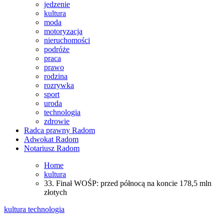
jedzenie
kultura
moda
motoryzacja
nieruchomości
podróże
praca
prawo
rodzina
rozrywka
sport
uroda
technologia
zdrowie
Radca prawny Radom
Adwokat Radom
Notariusz Radom
Home
kultura
33. Finał WOŚP: przed północą na koncie 178,5 mln
złotych
kultura
technologia