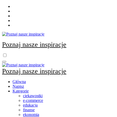
Skip
to
content
Poznaj nasze inspiracje
Poznaj nasze inspiracje
Główna
Napisz
Kategorie
ciekawostki
e-commerce
edukacja
finanse
ekonomia