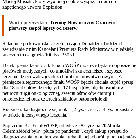
Maciej Musiała, który wygranej osobie wysprząta dom do
zapętlonego utworu Explosion.
Warto przeczytać:
Trening Noworoczny Cracovii:
pierwszy zespół lepszy od rezerw
Śniadanie po kaszubsku z szefem rządu Donaldem Tuskiem i
zwiedzanie z nim Kancelarii Premiera Rady Ministrów w niedzielę
wieczorem osiągnęło 100 tys. 250 zł.
Dzięki pieniądzom z 33. Finału WOŚP możliwe będzie doposażenie
placówek medycznych, co umożliwi skuteczniejsze i szybsze
leczenie dzieci walczących z chorobami nowotworowymi. Za
pieniądze z tegorocznego finału WOŚP będzie chciała kupić sprzęt
dla 18 oddziałów dziecięcych, 17 hospicjów, pięciu ośrodków
neurochirurgii onkologicznej, sześciu ośrodków chirurgii
onkologicznej oraz czterech zakładów patomorfologii.
Rocznie raka diagnozuje się u ok. 1,2 tys. dzieci, a 3 tys. pozostaje
w trakcie intensywnego leczenia.
Poprzedni, 32. Finał WOŚP, odbył się 28 stycznia 2024 roku.
Celem zbiórki były „płuca po pandemii”, czyli zakup sprzętu do
diagnozowania, monitorowania i rehabilitacji chorób płuc pacjentów