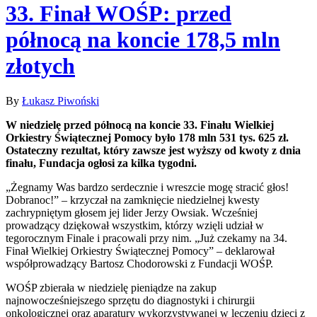
33. Finał WOŚP: przed
północą na koncie 178,5 mln
złotych
By
Łukasz Piwoński
W niedzielę przed północą na koncie 33. Finału Wielkiej
Orkiestry Świątecznej Pomocy było 178 mln 531 tys. 625 zł.
Ostateczny rezultat, który zawsze jest wyższy od kwoty z dnia
finału, Fundacja ogłosi za kilka tygodni.
„Żegnamy Was bardzo serdecznie i wreszcie mogę stracić głos!
Dobranoc!” – krzyczał na zamknięcie niedzielnej kwesty
zachrypniętym głosem jej lider Jerzy Owsiak. Wcześniej
prowadzący dziękował wszystkim, którzy wzięli udział w
tegorocznym Finale i pracowali przy nim. „Już czekamy na 34.
Finał Wielkiej Orkiestry Świątecznej Pomocy” – deklarował
współprowadzący Bartosz Chodorowski z Fundacji WOŚP.
WOŚP zbierała w niedzielę pieniądze na zakup
najnowocześniejszego sprzętu do diagnostyki i chirurgii
onkologicznej oraz aparatury wykorzystywanej w leczeniu dzieci z