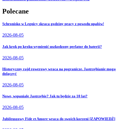
Polecane
Schronisko w Legnicy skraca godziny pracy z powodu upałów!
2026-08-05
Jak krok po kroku wymienić uszkodzony perlator do baterii?
2026-08-05
Historyczny rajd rowerowy wraca na pogranicze. Jastrzębianie mogą
dołączyć
2026-08-05
Nowe, wspaniałe Jastrzębie? Jak tu będzie za 10 lat?
2026-08-05
Jubileuszowy Fide et Amore wraca do swoich korzeni [ZAPOWIEDŹ]