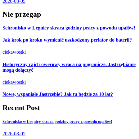
2026-08-05
Nie przegap
Schronisko w Legnicy skraca godziny pracy z powodu upałów!
Jak krok po kroku wymienić uszkodzony perlator do baterii?
ciekawostki
Historyczny rajd rowerowy wraca na pogranicze. Jastrzębianie
mogą dołączyć
ciekawostki
Nowe, wspaniałe Jastrzębie? Jak tu będzie za 10 lat?
Recent Post
Schronisko w Legnicy skraca godziny pracy z powodu upałów!
2026-08-05