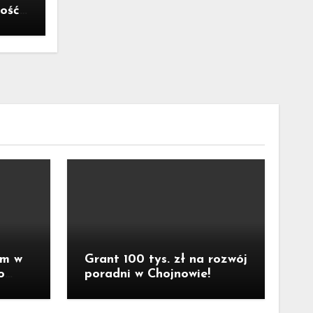
ość,
yzysu
um w
Grant 100 tys. zł na rozwój
o
poradni w Chojnowie!