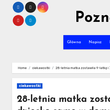
Skip
to
Pozn
content
Główna
Napisz
Home
ciekawostki
28-letnia matka zostawiła 9-latkę i
ciekawostki
28-letnia matka zosta