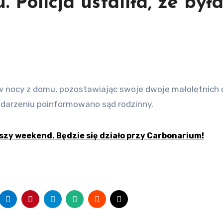
Policja ustaliła, że był
m zdarzeniu poinformowano sąd rodzinny.
ższy weekend. Będzie się działo przy Carbonarium!