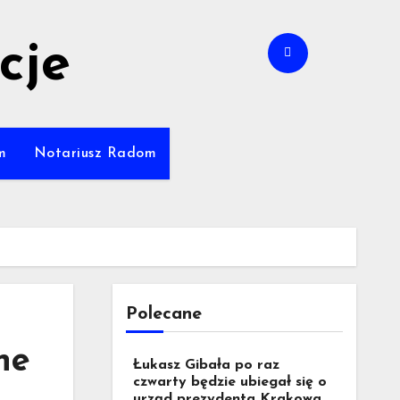
cje
m
Notariusz Radom
Polecane
ne
Łukasz Gibała po raz
czwarty będzie ubiegał się o
urząd prezydenta Krakowa