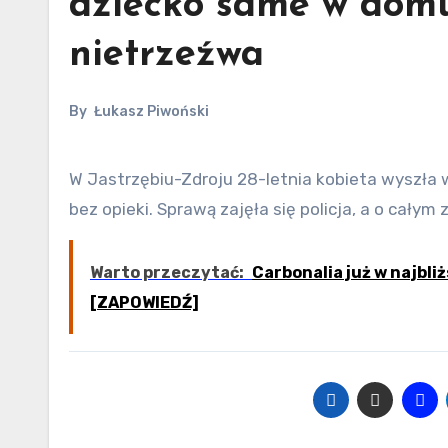
dziecko same w domu. 
nietrzeźwa
By
Łukasz Piwoński
W Jastrzębiu-Zdroju 28-letnia kobieta wyszła w nocy z domu, pozostawiając swoje dwoje małoletnich dzieci
bez opieki. Sprawą zajęła się policja, a o cały
Warto przeczytać:
Carbonalia już w najbli
[ZAPOWIEDŹ]