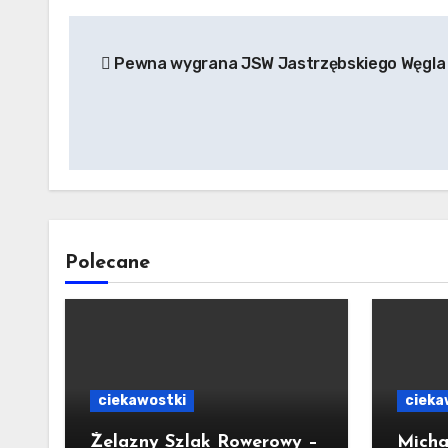
Nawigacja
Pewna wygrana JSW Jastrzębskiego Węgla
wpisu
Polecane
ciekawostki
cieka
Żelazny Szlak Rowerowy –
Micha