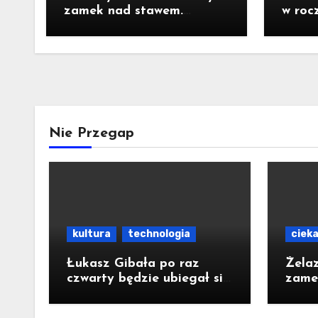
zamek nad stawem.
w roc
Pomysł na wycieczkę
Prezy
Nawr
Nie Przegap
kultura
technologia
ciek
Łukasz Gibała po raz
Żela
czwarty będzie ubiegał się
zame
o urząd prezydenta
Pomy
Krakowa