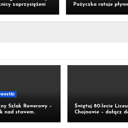
znicy zaprzysiężenia
Pożyczka ratuje płynn
denta RP Karola
ale nie zatrzymuje kr
ockiego
awostki
zny Szlak Rowerowy –
Świętuj 80-lecie Lice
k nad stawem.
Chojnowie – dołącz d
sł na wycieczkę
jubileuszu!