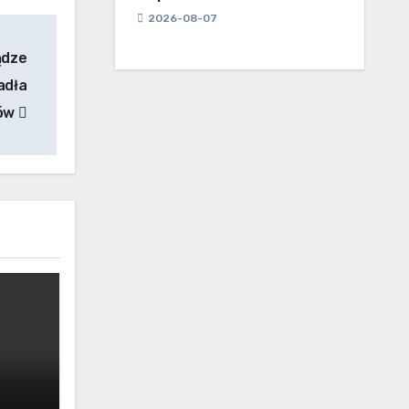
2026-08-07
ądze
adła
tów