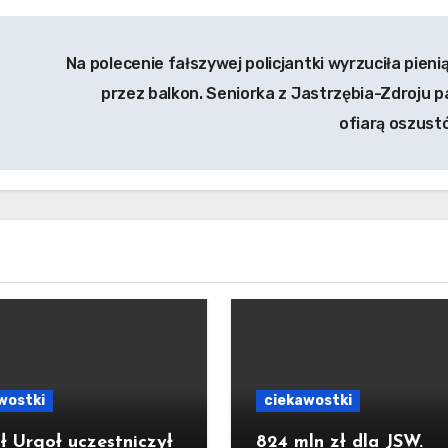
Na polecenie fałszywej policjantki wyrzuciła pieni
przez balkon. Seniorka z Jastrzębia-Zdroju p
ofiarą oszus
wostki
ciekawostki
ł Urgoł uczestniczył
824 mln zł dla JSW.