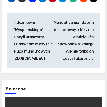
Nawigacja
Uczniowie
Mandat za mandatem
wpisu
"Wyspiańskiego"
dla sprawcy, który nie
złożyli uroczyste
wiedział, że
ślubowanie w asyście
spowodował kolizję.
służb mundurowych
Ale nie tylko on
[ZDJĘCIA, WIDEO]
został ukarany
Polecane