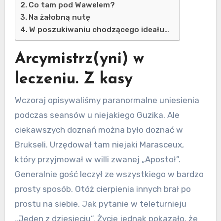
Co tam pod Wawelem?
Na żałobną nutę
W poszukiwaniu chodzącego ideału…
Arcymistrz(yni) w
leczeniu. Z kasy
Wczoraj opisywaliśmy paranormalne uniesienia
podczas seansów u niejakiego Guzika. Ale
ciekawszych doznań można było doznać w
Brukseli. Urzędował tam niejaki Marasceux,
który przyjmował w willi zwanej „Apostoł”.
Generalnie gość leczył ze wszystkiego w bardzo
prosty sposób. Otóż cierpienia innych brał po
prostu na siebie. Jak pytanie w teleturnieju
„Jeden z dziesięciu”. Życie jednak pokazało, że