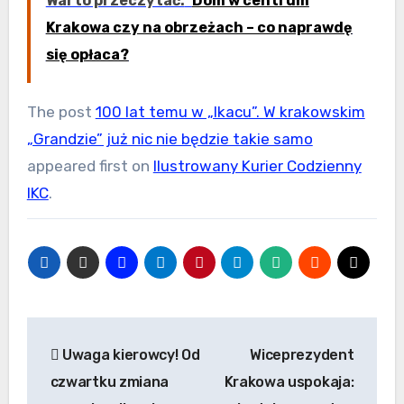
Warto przeczytać:
Dom w centrum
Krakowa czy na obrzeżach – co naprawdę
się opłaca?
The post
100 lat temu w „Ikacu”. W krakowskim
„Grandzie” już nic nie będzie takie samo
appeared first on
Ilustrowany Kurier Codzienny
IKC
.
Nawigacja
Uwaga kierowcy! Od
Wiceprezydent
wpisu
czwartku zmiana
Krakowa uspokaja: