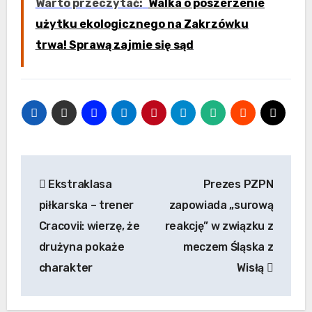
Warto przeczytać:
Walka o poszerzenie
użytku ekologicznego na Zakrzówku
trwa! Sprawą zajmie się sąd
Nawigacja
Ekstraklasa
Prezes PZPN
wpisu
piłkarska – trener
zapowiada „surową
Cracovii: wierzę, że
reakcję” w związku z
drużyna pokaże
meczem Śląska z
charakter
Wisłą