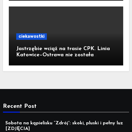
ciekawostki
Jastrzębie wciąż na trasie CPK. Linia
Katowice–Ostrawa nie została
zatrzymana. Do Katowic w 2029r.
Recent Post
Sobota na kąpielisku “Zdrój”: skoki, pluski i pełny luz
[ZDJĘCIA]