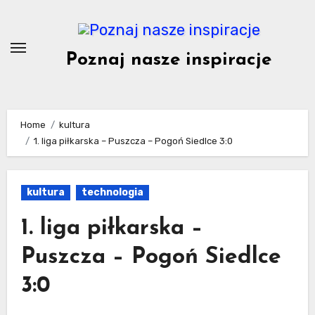
Skip
to
content
Poznaj nasze inspiracje
Home
kultura
1. liga piłkarska – Puszcza – Pogoń Siedlce 3:0
kultura
technologia
1. liga piłkarska –
Puszcza – Pogoń Siedlce
3:0