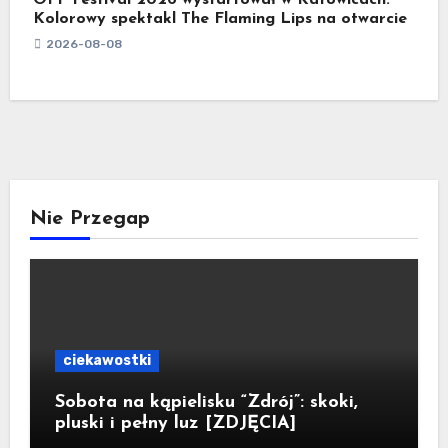
OFF Festival 2026 wystartował w Katowicach.
Kolorowy spektakl The Flaming Lips na otwarcie
2026-08-08
Nie Przegap
ciekawostki
Sobota na kąpielisku “Zdrój”: skoki,
pluski i pełny luz [ZDJĘCIA]